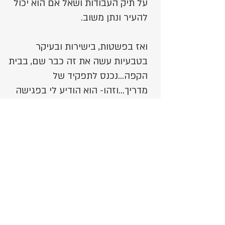
על תיק העבודות ושאל אם הוא יכול
להעיר ונתן משוב.
ואז בפשטות, בישירות ובעיקר
בטבעיות עשה את זה כבר שם, בבית
הקפה...נכנס לתפקיד של
מדריך...וזהו- הוא הודיע לי בפגישה
עצמה שהוא ידריך את הבחור.
כשדיברנו על זה שאף אחד לא ענה
למודעה, והוא כן, הוא גם הסביר:
החיים הם הרפתקה, החלטתי, אני
מחליט מהר מאוד.
הוא נדלק על הבחור וזהו... הוא סידר
לו מחשב במשרדו, והסכים למגבלות