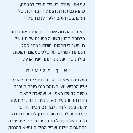
ע"י אמו, עטרה. השביל מוביל למצפה,
שהוא גם נקודת הנפילה המדוייקת של
המסוק, בו הוקם גלעד לזכרו של רן.
באתר ההנצחה ישנו לוח המספר את קורות
מלחמת לבנון השנייה כמו גם על חייו של
רן. משרידי המסוק הוקם באתר פסל
הנפתח לשמיים. על שלט במקום חקוקות
מילות שירו של נתן יונתן, "שיר ארץ".
איך מגיעים
המצפה נמצא ברכס הרי נפתלי. ניתן להגיע
אליו מכביש 90. מצומת כ"ח פונים מערבה
(ימינה לבאים מצפון או שמאלה לבאים
מהדרום) ונוסעים כ-2.5 ק"מ. הכביש מתעקל
ימינה, בעיקול חד. למגיעים מכיוון זה יש
לעלות עד לנקודה שבה ניתן לחזור בחזרה
ולרדת אל העיקול החד. משם יש לפנות ימינה
בהתאם לשילוט. שביל החידות נמצא במרחק