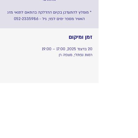
* מומלץ להתעדכן בקיום ההדלקה בהתאם לתנאי מזג
האוויר מספר ימים לפני, גיל - 052-2335986
זמן ומיקום
20 בדצמ׳ 2025, 17:00 – 19:00
רמות נפתלי, מצפה רן
שיתוף
​אתר ההנצחה לזכרו של רן כוכבא