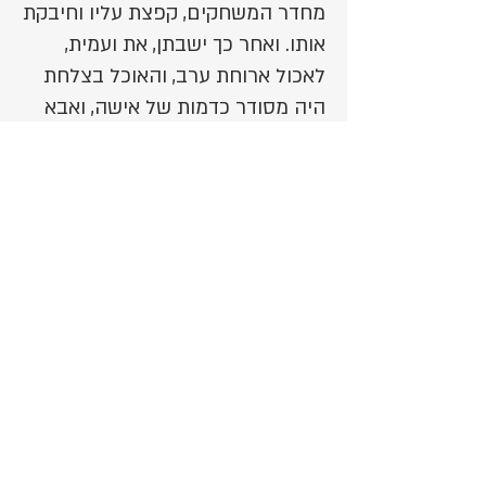
מחדר המשחקים, קפצת עליו וחיבקת
אותו. ואחר כך ישבתן, את ועמית,
לאכול ארוחת ערב, והאוכל בצלחת
היה מסודר כדמות של אישה, ואבא
ישב והתעמק בציור, וביקש שתסבירי
לו מה בדיוק מצויר פה, ואת צחקת
(הוא הצחיק אותך כל כך בקלות..)
והסברת לו בכובד ראש: "אתה רואה
אבא, פה זה השערות, פה העיניים
והפה, פה החולצה, פה החצאית."
ואבא התעמק בכובד ראש
באוכל-ציור ושאל: "את בטוחה שזו
חצאית"? ואת צחקת שוב, מתמוגגת:
"זו חצאית, אתה לא רואה?" ופתאום
קפצת מהכסא, רצת לחדר המשחקים
וחזרת בגאווה עם הציור שציירת