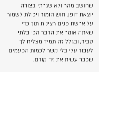
שחושב מהר ולא שגרתי בצורה
יוצאת דופן. חוש הומור ויכולת לשמור
על ארשת פנים רצינית תוך כדי
שאתה אומר את הדבר הכי בלתי
סביר, ובגלל זה תמיד מצליח לך
לעבוד עלי בלי קשר לכמות הפעמים
שכבר עשית את זה קודם.
כוכבא שלא מבזבז זמן בלהחליט,
מה שמאפשר לך לקנות אוטו מעכשיו
לאחרי הצהריים, או לנסוע לברצלונה
עם גלית מהיום למחרתיים. שמארגן
ארוחת צהריים מפוארת תוך רבע
שעה ובין לבין עושה להטוטי קלפים
לילדים.