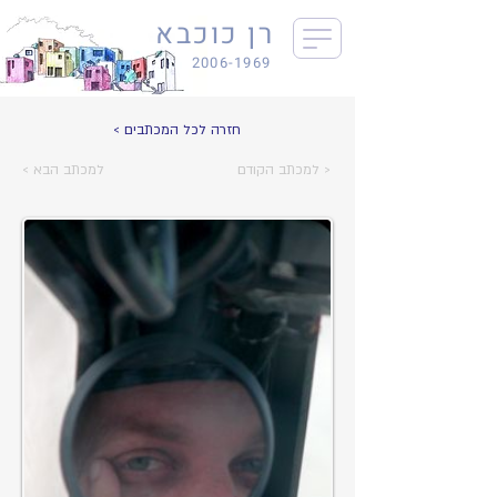
רן כוכבא
2006-1969
< חזרה לכל המכתבים
למכתב הקודם >
< למכתב הבא