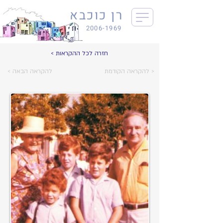
רן כוכבא
2006-1969
< חזרה לכל ההקראות
להקראה הקודמת >
< להקראה הבאה