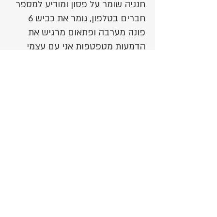
חנניה שומר על פסון ומודיע למספר
חברים בטלפון, גומר את כביש 6
פונה מערבה ופתאום מרגיש את
הדמעות מטפטפות אני עם עצמי
כמעט בן 40 חושב על רן, על השנים
שעברנו, איפה הוא עכשיו? מה בדיוק
קרה לו ? ובעיקר על אמא אבא גלית
וזיו. חושב ובוכה על הגורל הנורא
הזה. איך כבר חשבתי שכל הסיכונים
האלה מאחורינו איך דווקא עכשיו
אלוהים החליט להכות בנו בכל
העוצמה שיש לו.
אז אם אני מנסה לסכם שנתיים
מאותה דפיקה בדלת בשלוש מילים
הייתי אומר " הכול השתנה כאן".
רן נמצא איתנו כל רגע כל שנייה