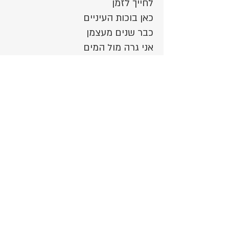
לחייך לזמן
כאן בוכות העיניים
כבר שנים מעצמן
אני גרה מול המים
ונופים משכבר
מספרים לי בינתיים
איך הפכו לעפר
כאן תמצא בכל אבן
גם שרידי חלומות
כאן נושאים את הסבל
בתוך סל השמחות
כאן שותים את הצער
בגביעי אהבה
כאן שרים שירי סער
בין תפילות אשכבה