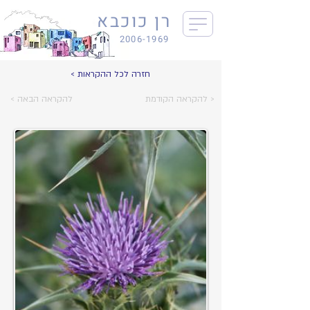
רן כוכבא
2006-1969
< חזרה לכל ההקראות
להקראה הקודמת >
< להקראה הבאה