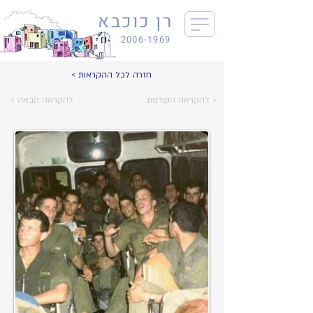
רן כוכבא
2006-1969
< חזרה לכל ההקראות
להקראה הקודמת >
< להקראה הבאה