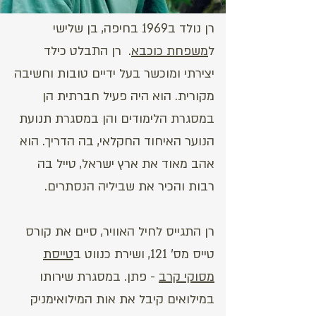
רן נולד ב1969 בחיפה, בן שלישי
ל
משפחת כוכבא
. רן התבלט כילד
יצירתי ומוכשר בעל ידיים טובות וחשיבה
מקורית. הוא היה פעיל חברתית הן
במסגרת הלימודים והן במסגרת תנועת
הנוער האיחוד החקלאי, בה הדריך. הוא
אהב מאוד את ארץ ישראל, טייל בה
רבות והכיר את שביליה הנסתרים.
רן התגייס לחיל האוויר, סיים את קורס
טייס מס' 121, ושירת כנווט ב
טייסת
מסוקי קרב
- פתן. במסגרת שירותו
במילואים קיבל את אות המילואימניק