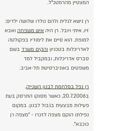
המצטיין מהרמטכ"ל.
רן נישא לגלית ולהם נולדו שלושה ילדים:
זיו, איתי ויובל. רן היה
איש משפחה
ואבא
למופת. הוא סיים את לימודיו בפקולטה
לאדריכלות בטכניון
והקים משרד
בשם
סברס אדריכלות, ובמקביל למד
משפטים באוניברסיטת תל-אביב.
רן נפל במלחמת לבנון השנייה
,
ב20.7.2006, כאשר מסוקו התרסק בעת
פעילות מבצעית בגבול לבנון. במקום
נפילתו הוקם מצפה לזכרו - "מצפה רן
כוכבא".